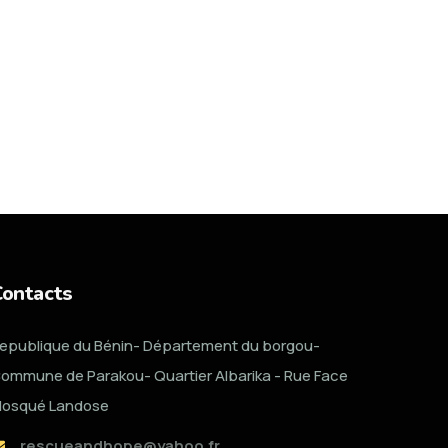
Contacts
epublique du Bénin- Département du borgou-
ommune de Parakou- Quartier Albarika - Rue Face
osqué Landose
rescueandhope@yahoo.fr