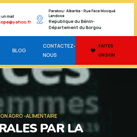
Parakou- Albarika - Rue Face Mosqué
Landose
 un mail
Republique du Bénin-
hope@yahoo.fr
Département du Borgou
CONTACTEZ-
FAITES
BLOG
NOUS
UN DON
ION AGRO -ALIMENTAIRE
RALES PAR LA