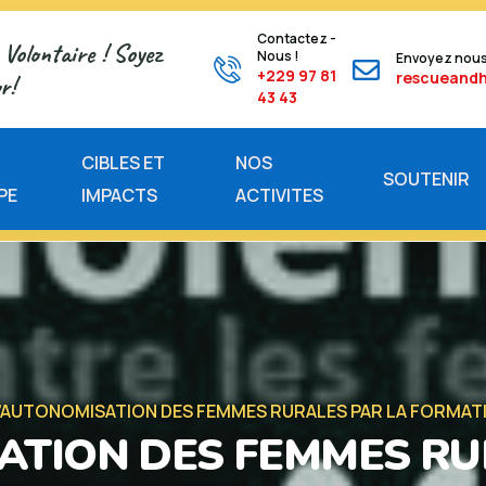
Contactez -
Volontaire ! Soyez
Nous !
Envoyez nous
+229 97 81
rescueand
r!
43 43
E
CIBLES ET
NOS
SOUTENIR
PE
IMPACTS
ACTIVITES
L’AUTONOMISATION DES FEMMES RURALES PAR LA FORMAT
ATION DES FEMMES RU