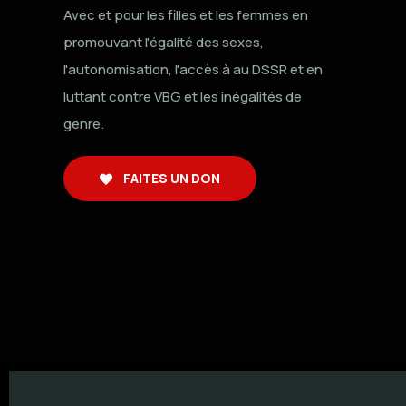
Avec et pour les filles et les femmes en
promouvant l'égalité des sexes,
l'autonomisation, l'accès à au DSSR et en
luttant contre VBG et les inégalités de
genre.
FAITES UN DON