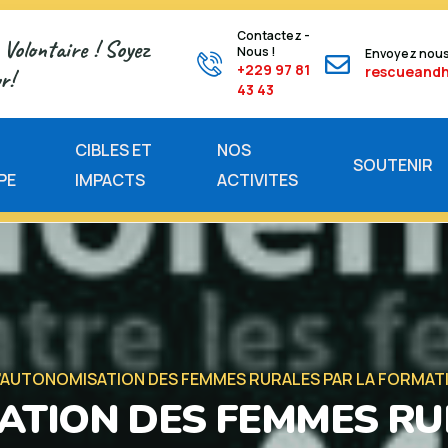
Contactez -
Volontaire ! Soyez
Nous !
Envoyez nous
+229 97 81
rescueand
r!
43 43
E
CIBLES ET
NOS
SOUTENIR
PE
IMPACTS
ACTIVITES
L’AUTONOMISATION DES FEMMES RURALES PAR LA FORMAT
ATION DES FEMMES RU