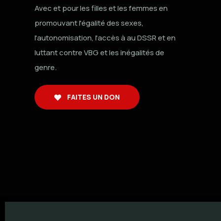
Avec et pour les filles et les femmes en
promouvant l'égalité des sexes,
l'autonomisation, l'accès à au DSSR et en
luttant contre VBG et les inégalités de
genre.
FAITES UN DON