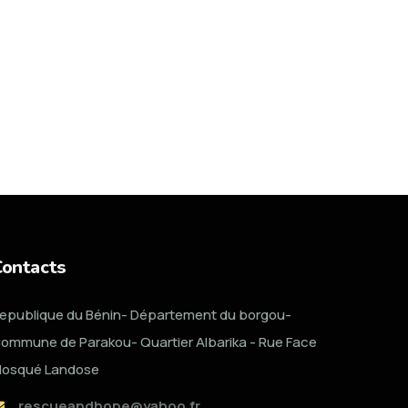
Contacts
epublique du Bénin- Département du borgou-
ommune de Parakou- Quartier Albarika - Rue Face
osqué Landose
rescueandhope@yahoo.fr