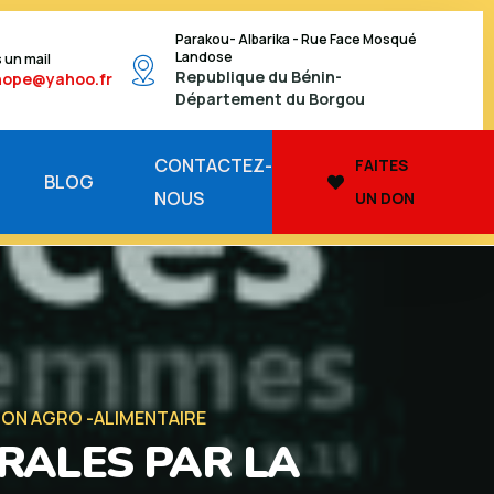
Parakou- Albarika - Rue Face Mosqué
Landose
 un mail
Republique du Bénin-
hope@yahoo.fr
Département du Borgou
CONTACTEZ-
FAITES
BLOG
NOUS
UN DON
ION AGRO -ALIMENTAIRE
RALES PAR LA