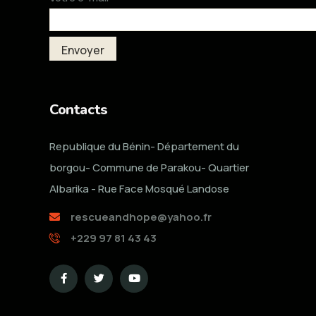
Contacts
Republique du Bénin- Département du
borgou- Commune de Parakou- Quartier
Albarika - Rue Face Mosqué Landose
rescueandhope@yahoo.fr
+229 97 81 43 43