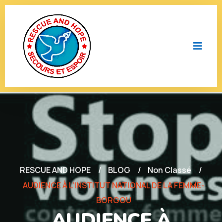
RESCUE AND HOPE
BLOG
Non Classé
AUDIENCE À L’INSTITUT NATIONAL DE LA FEMME-
BORGOU
AUDIENCE À