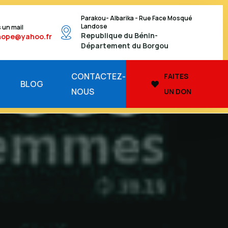
Parakou- Albarika - Rue Face Mosqué
Landose
 un mail
Republique du Bénin-
hope@yahoo.fr
Département du Borgou
CONTACTEZ-
FAITES
BLOG
NOUS
UN DON