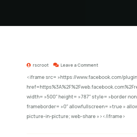
rscroot
Leave a Comment
<iframe src= »https://www.facebook.com/plugi
href=https%3A%2F%2Fweb.facebook.com%2Fr
width= »500″ height= »787″ style= »border:none
frameborder= »0″ allowfullscreen= »true » allo
picture-in-picture; web-share »></iframe>