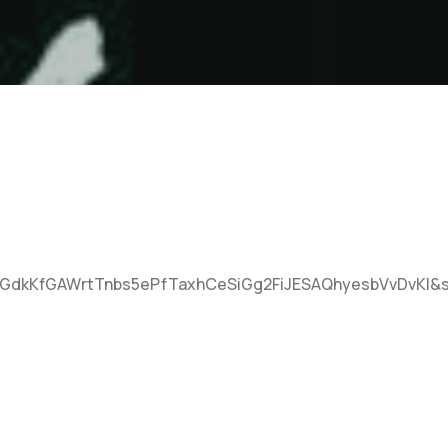
GdkKfGAWrtTnbs5ePfTaxhCeSiGg2FiJESAQhyesbVvDvKl&s