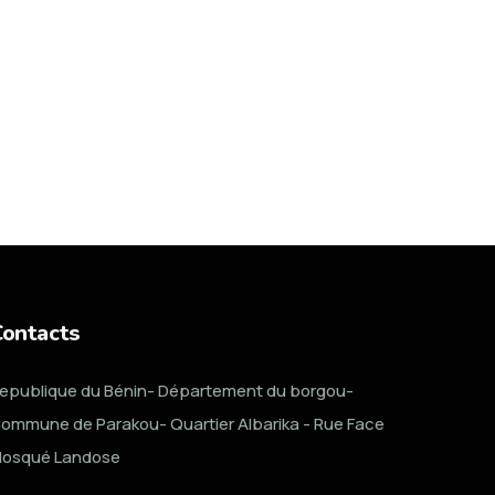
Contacts
epublique du Bénin- Département du borgou-
ommune de Parakou- Quartier Albarika - Rue Face
osqué Landose