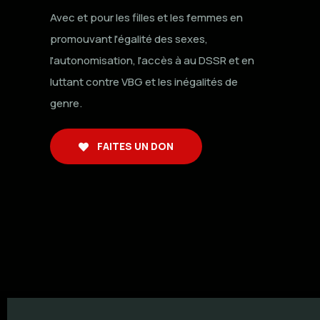
Avec et pour les filles et les femmes en
promouvant l'égalité des sexes,
l'autonomisation, l'accès à au DSSR et en
luttant contre VBG et les inégalités de
genre.
FAITES UN DON