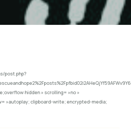
ns/post.php?
escueandhope2%2Fposts%2Fpfbid02i2AHeQjYf59AFWv9Y6
;overflow:hidden » scrolling= »no »
w= »autoplay; clipboard-write; encrypted-media;