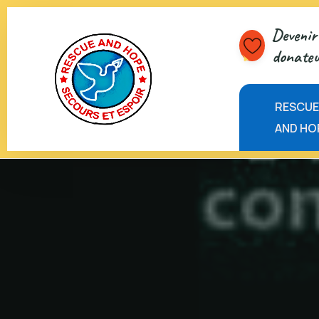
Devenir 
donateu
RESCU
AND HO