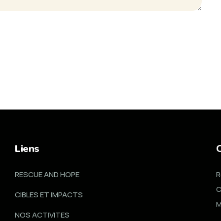
Liens
RESCUE AND HOPE
R
C
CIBLES ET IMPACTS
M
NOS ACTIVITES