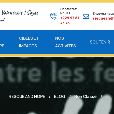
Contactez -
Volontaire ! Soyez
Nous !
Envoyez nous
+229 97 81
rescueand
r!
43 43
E
CIBLES ET
NOS
SOUTENIR
PE
IMPACTS
ACTIVITES
RESCUE AND HOPE
BLOG
Non Classé