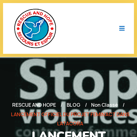
RESCUE AND HOPE
BLOG
Non Classé
LANCEMENT OFFICIEL DU PROJET FEMIN’ACT DANS
L’ATACORA
LANCEMENT