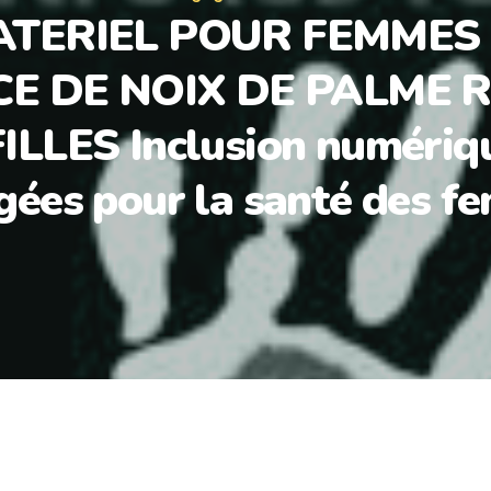
ATERIEL POUR FEMMES
E DE NOIX DE PALME R
LLES Inclusion numériq
gées pour la santé des f