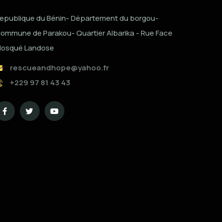
epublique du Bénin- Département du borgou-
ommune de Parakou- Quartier Albarika - Rue Face
osqué Landose
rescueandhope@yahoo.fr
+229 97 81 43 43