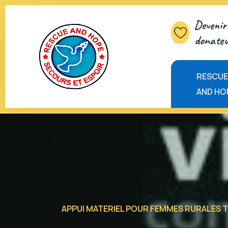
Devenir 
donateu
RESCU
AND HO
APPUI MATERIEL POUR FEMMES RURALES TR