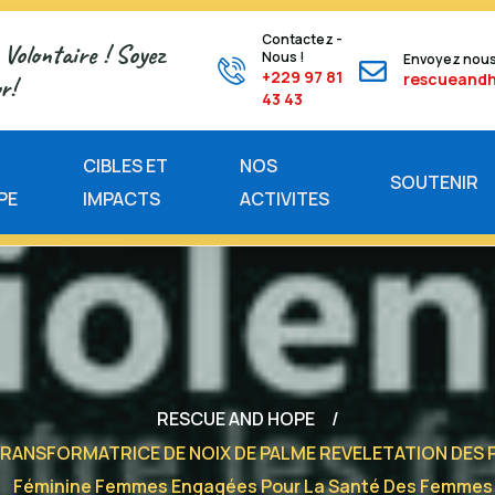
Contactez -
Volontaire ! Soyez
Nous !
Envoyez nous
+229 97 81
rescueand
r!
43 43
E
CIBLES ET
NOS
SOUTENIR
PE
IMPACTS
ACTIVITES
RESCUE AND HOPE
ANSFORMATRICE DE NOIX DE PALME REVELETATION DES PO
Féminine Femmes Engagées Pour La Santé Des Femmes