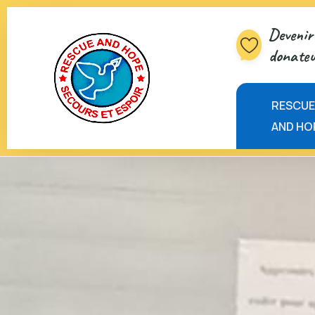
Devenir 
donateu
RESCU
AND HO