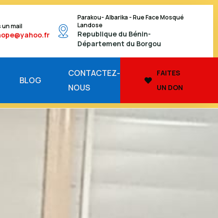
Parakou- Albarika - Rue Face Mosqué
Landose
 un mail
Republique du Bénin-
hope@yahoo.fr
Département du Borgou
CONTACTEZ-
FAITES
BLOG
NOUS
UN DON