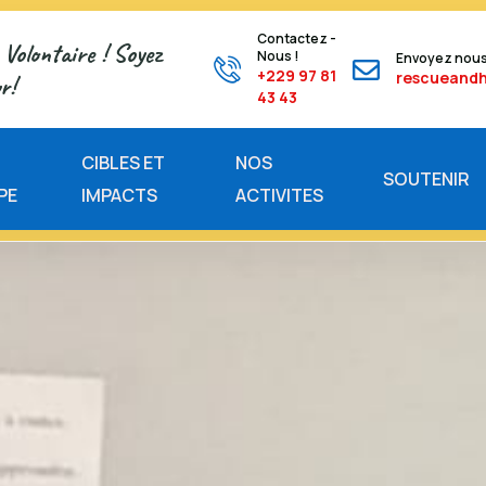
Contactez -
Volontaire ! Soyez
Nous !
Envoyez nous
+229 97 81
rescueand
r!
43 43
E
CIBLES ET
NOS
SOUTENIR
PE
IMPACTS
ACTIVITES