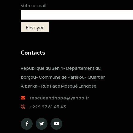
Votre e-mail
Contacts
Republique du Bénin- Département du
borgou- Commune de Parakou- Quartier
Albarika - Rue Face Mosqué Landose
rescueandhope@yahoo.fr
+229 97 81 43 43